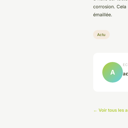
corrosion. Cela 
émaillée.
Actu
EC
A
ac
← Voir tous les a