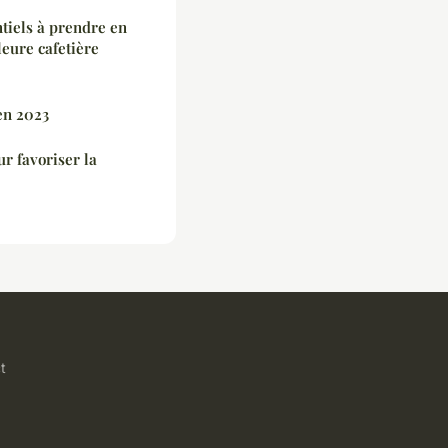
ntiels à prendre en
leure cafetière
en 2023
r favoriser la
t