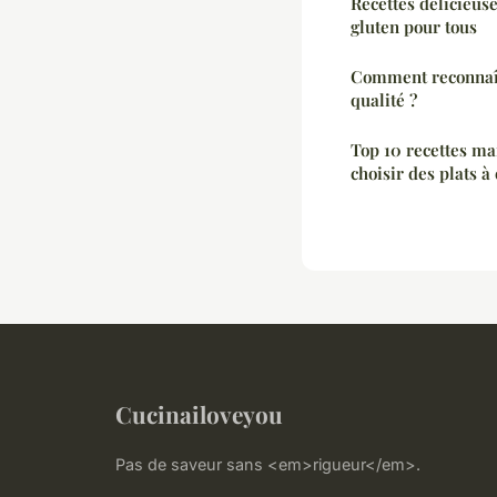
Recettes délicieuse
gluten pour tous
Comment reconnaî
qualité ?
Top 10 recettes ma
choisir des plats à
Cucinailoveyou
Pas de saveur sans <em>rigueur</em>.