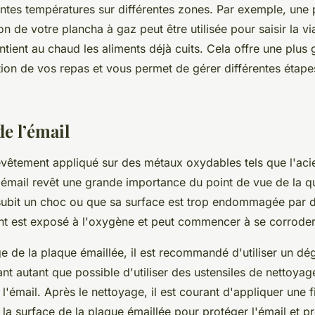
entes températures sur différentes zones. Par exemple, une p
n de votre plancha à gaz peut être utilisée pour saisir la v
ntient au chaud les aliments déjà cuits. Cela offre une plus g
tion de vos repas et vous permet de gérer différentes étape
de l’émail
evêtement appliqué sur des métaux oxydables tels que l'acier
'émail revêt une grande importance du point de vue de la qu
 subit un choc ou que sa surface est trop endommagée par d
nt est exposé à l'oxygène et peut commencer à se corroder
e de la plaque émaillée, il est recommandé d'utiliser un dég
nt autant que possible d'utiliser des ustensiles de nettoyag
 l'émail. Après le nettoyage, il est courant d'appliquer une 
e la surface de la plaque émaillée pour protéger l'émail et pr