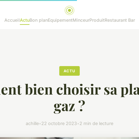
Accueil
Actu
Bon plan
Equipement
Minceur
Produit
Restaurant Bar
ACTU
t bien choisir sa pl
gaz ?
achille
•
22 octobre 2023
•
2 min de lecture