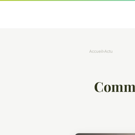
Accueil
›
Actu
Commen