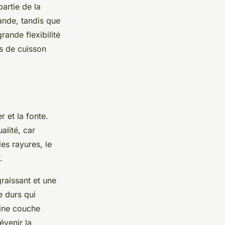
artie de la
iande, tandis que
rande flexibilité
s de cuisson
 et la fonte.
alité, car
es rayures, le
.
raissant et une
e durs qui
fine couche
évenir la