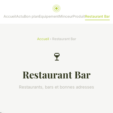
Accueil
Actu
Bon plan
Equipement
Minceur
Produit
Restaurant Bar
Accueil
› Restaurant Bar
🍷
Restaurant Bar
Restaurants, bars et bonnes adresses