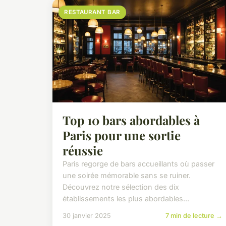
RESTAURANT BAR
Top 10 bars abordables à
Paris pour une sortie
réussie
Paris regorge de bars accueillants où passer
une soirée mémorable sans se ruiner.
Découvrez notre sélection des dix
établissements les plus abordables...
30 janvier 2025
7 min de lecture →