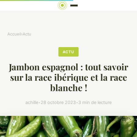
Accueil
›
Actu
ACTU
Jambon espagnol : tout savoir
sur la race ibérique et la race
blanche !
achille
•
28 octobre 2023
•
3 min de lecture