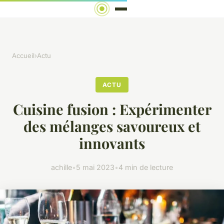
Accueil
›
Actu
ACTU
Cuisine fusion : Expérimenter
des mélanges savoureux et
innovants
achille
•
5 mai 2023
•
4 min de lecture