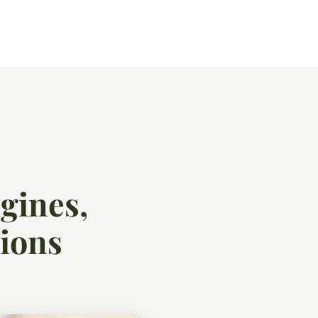
igines,
tions