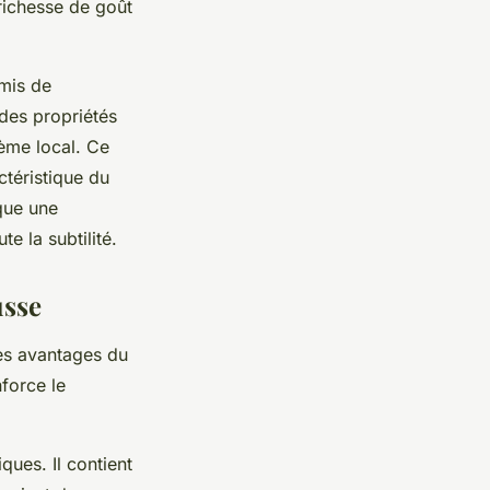
 richesse de goût
smis de
 des propriétés
ème local. Ce
ctéristique du
oque une
te la subtilité.
usse
les avantages du
nforce le
ques. Il contient