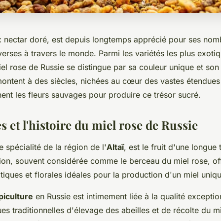
x nectar doré, est depuis longtemps apprécié pour ses nomb
diverses à travers le monde. Parmi les variétés les plus exoti
miel rose de Russie se distingue par sa couleur unique et son 
montent à des siècles, nichées au cœur des vastes étendues 
inent les fleurs sauvages pour produire ce trésor sucré.
s et l'histoire du miel rose de Russie
e spécialité de la région de l'
Altaï
, est le fruit d'une longue 
gion, souvent considérée comme le berceau du miel rose, of
tiques et florales idéales pour la production d'un miel uniq
apiculture
en Russie est intimement liée à la qualité exceptio
ues traditionnelles d'élevage des abeilles et de récolte du mi