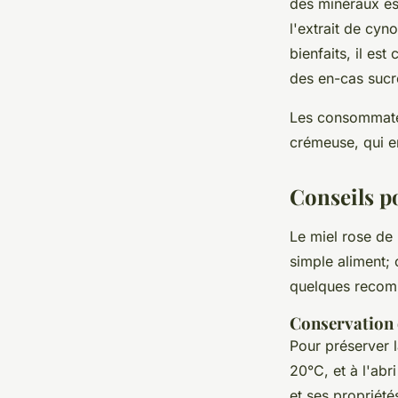
des minéraux ess
l'extrait de cyn
bienfaits, il es
des en-cas sucr
Les consommateu
crémeuse, qui en
Conseils p
Le miel rose de
simple aliment; 
quelques recomm
Conservation
Pour préserver 
20°C, et à l'abr
et ses propriété