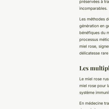
préservées à tra
incomparables.
Les méthodes de 
génération en gé
bénéfiques du m
processus méticu
miel rose, signe
délicatesse rare
Les multipl
Le miel rose ru
miel rose pour l
système immunita
En médecine trad