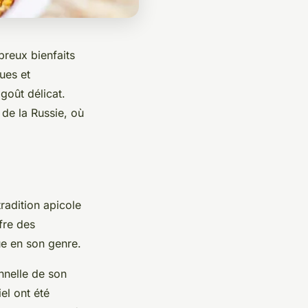
reux bienfaits
ques et
goût délicat.
de la Russie, où
tradition apicole
fre des
ue en son genre.
nnelle de son
el ont été