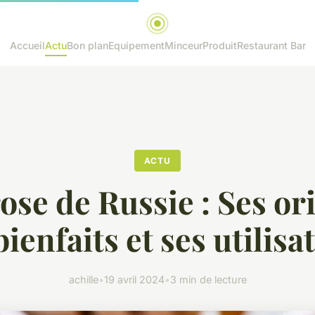
Accueil
Actu
Bon plan
Equipement
Minceur
Produit
Restaurant Bar
ACTU
ose de Russie : Ses or
bienfaits et ses utilisa
achille
•
19 avril 2024
•
3 min de lecture