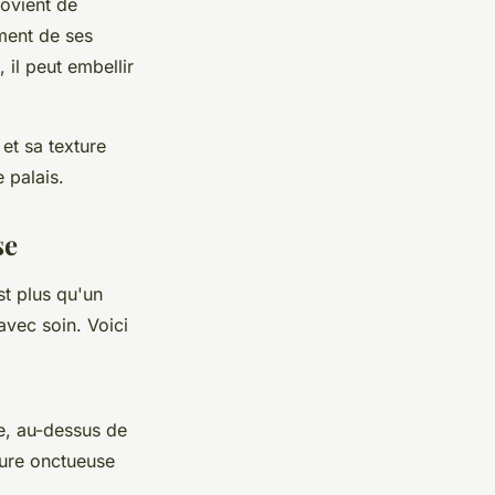
rovient de
ement de ses
 il peut embellir
et sa texture
 palais.
se
st plus qu'un
avec soin. Voici
e, au-dessus de
ture onctueuse