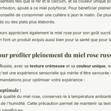
entiels tels que le fer et le calcium, et sa couleur unique p
orrhodon, ajouté à ce miel polyfloral. Pour bénéficier plein
t conseillé de consommer une cuillère à jeun le matin. De plus,
és ou des plats plus élaborés.
rs apprécient également le miel rose pour son goût sucré 
 font un produit exquis aussi bien pour la santé que pour le
our profiter pleinement du miel rose rus
 Russie, avec sa
texture crémeuse
et sa
couleur unique
, e
c'est une expérience sensorielle qui mérite d'être savourée 
andations pour optimiser votre expérience :
 optimale
:
la qualité du miel rose, conservez-le à température ambiant
i de l'humidité. Cette précaution permet de maintenir sa tex
s bénéfiques.