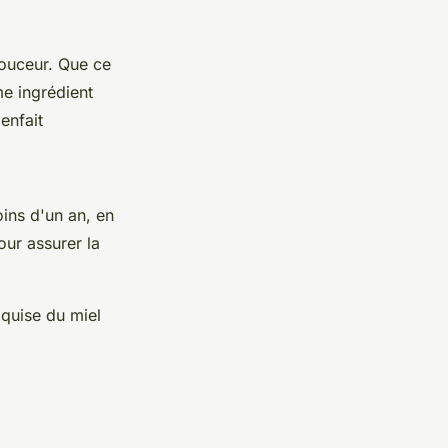
douceur. Que ce
e ingrédient
enfait
oins d'un an, en
our assurer la
xquise du miel