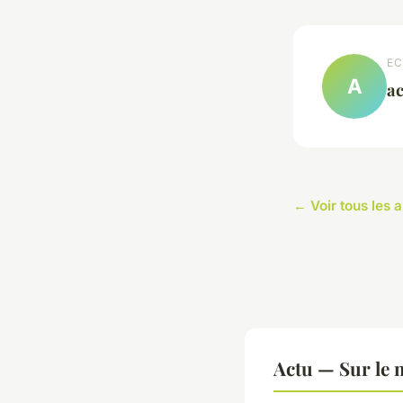
EC
A
ac
← Voir tous les a
Actu — Sur le 