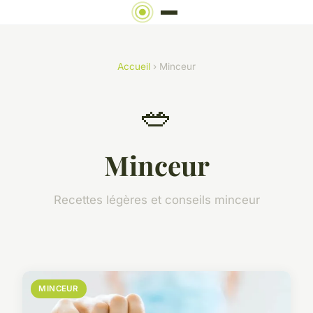
Accueil
› Minceur
🥗
Minceur
Recettes légères et conseils minceur
MINCEUR