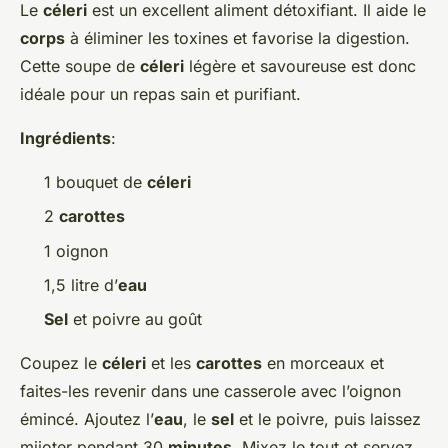
Le
céleri
est un excellent aliment détoxifiant. Il aide le
corps
à éliminer les toxines et favorise la digestion.
Cette soupe de
céleri
légère et savoureuse est donc
idéale pour un repas sain et purifiant.
Ingrédients
:
1 bouquet de
céleri
2
carottes
1 oignon
1,5 litre d’
eau
Sel
et poivre au goût
Coupez le
céleri
et les
carottes
en morceaux et
faites-les revenir dans une casserole avec l’oignon
émincé. Ajoutez l’
eau
, le
sel
et le poivre, puis laissez
mijoter pendant 30
minutes
. Mixez le tout et servez