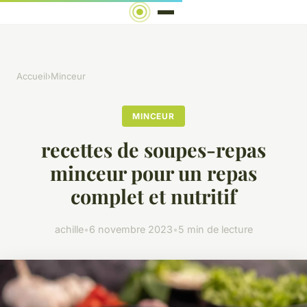
Accueil
›
Minceur
MINCEUR
recettes de soupes-repas
minceur pour un repas
complet et nutritif
achille
•
6 novembre 2023
•
5 min de lecture