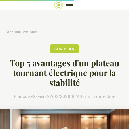
Accueil
›
Bon plan
BON PLAN
Top 5 avantages d'un plateau
tournant électrique pour la
stabilité
François-Xavier
•
27/03/2026 16:46
•
7 min de lecture