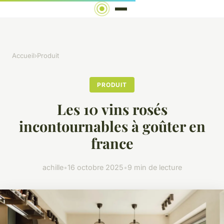
Accueil
›
Produit
PRODUIT
Les 10 vins rosés
incontournables à goûter en
france
achille
•
16 octobre 2025
•
9 min de lecture