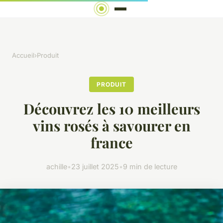
Accueil
›
Produit
PRODUIT
Découvrez les 10 meilleurs
vins rosés à savourer en
france
achille
•
23 juillet 2025
•
9 min de lecture